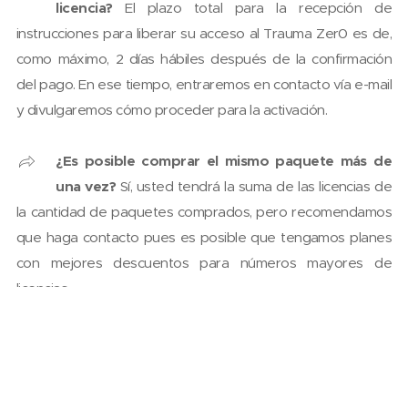
licencia?
El plazo total para la recepción de
instrucciones para liberar su acceso al Trauma Zer0 es de,
como máximo, 2 días hábiles después de la confirmación
del pago. En ese tiempo, entraremos en contacto vía e-mail
y divulgaremos cómo proceder para la activación.
¿Es posible comprar el mismo paquete más de
una vez?
Sí, usted tendrá la suma de las licencias de
la cantidad de paquetes comprados, pero recomendamos
que haga contacto pues es posible que tengamos planes
con mejores descuentos para números mayores de
licencias.
¿Qué incluye el soporte técnico a los productos?
Soporte técnico de 8:30 a 18:00 con servicio vía chat,
teléfono o e-mail, en un número máximo de hasta 6