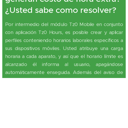
¿Usted sabe como resolver?
Por intermedio del módulo Tz0 Mobile en conjunto
con aplicación Tz0 Hours, es posible crear y aplicar
perfiles conteniendo horarios laborales específicos a
sus dispositivos móviles. Usted atribuye una carga
horaria a cada aparato, y así que el horario límite es
alcanzado él informa al usuario, apagándose
automáticamente enseguida. Además del aviso de
fin del horario, el gestor puede configurar el Tz0
Hours de forma que el usuario pueda solicitar tiempo
extra para el caso de utilización después del horario y
aun cuanto tiempo excedente cada uno puede
solicitar.