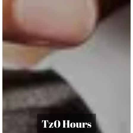
T
z0 Hours