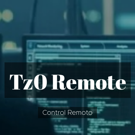
T
z0 Remote
Control Remoto