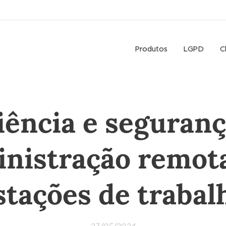
Produtos
LGPD
C
iência e seguran
nistração remot
stações de trabal