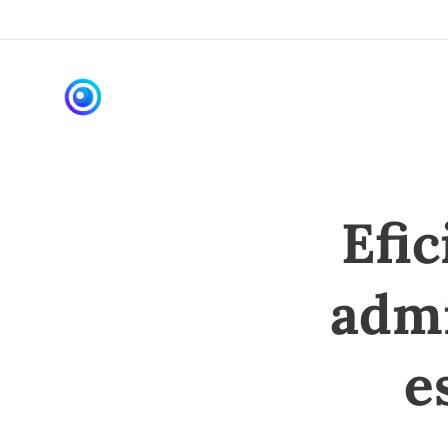
Efic
admi
e