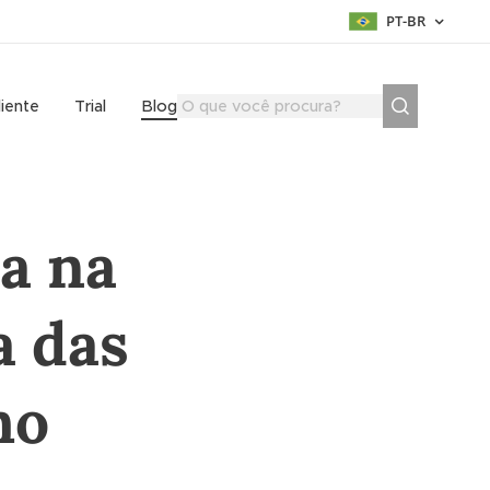
PT-BR
liente
Trial
Blog
ça na
a das
ho