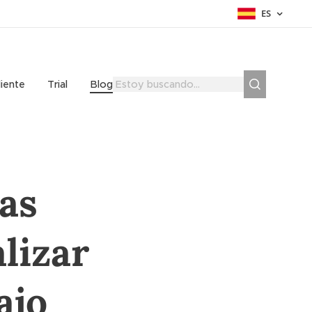
ES
liente
Trial
Blog
las
lizar
ajo