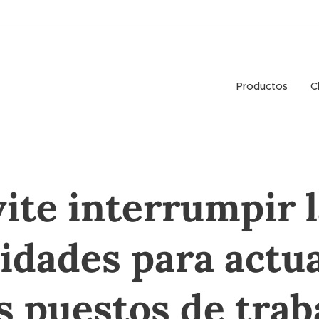
Productos
C
ite interrumpir 
vidades para actua
s puestos de trab