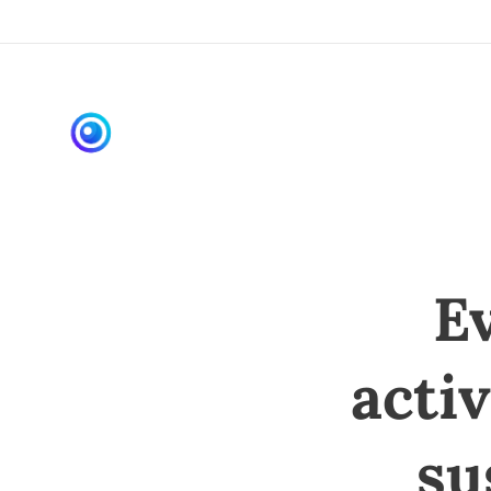
Ev
acti
su