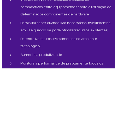
comparativos entre equipamentos sobre a utilização de
determinados componentes de hardware;
Possibilita saber quando são necessários investimentos
em TI e quando se pode otimizar recursos existentes;
Potencializa futuros investimentos no ambiente
tecnológico;
Aumenta a produtividade;
Monitora a performance de praticamente todos os
dispositivos e serviços gerenciais da rede;
A análise de dados permite detectar quais recursos
podem ser remanejados na rede para agilizar o fluxo de
trabalho;
Os dados armazenados em tempo real permitem que
se possa extrair relatórios gerenciais sem limites de